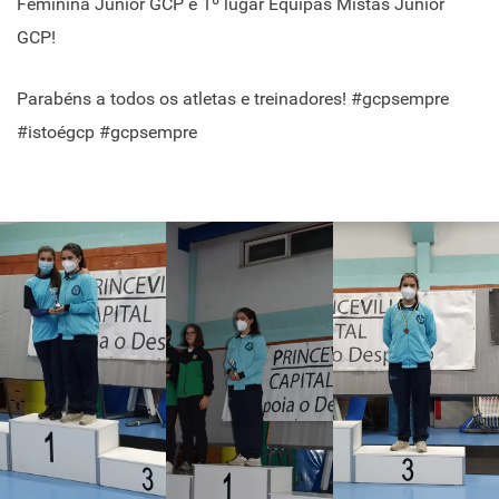
Feminina Júnior GCP e 1º lugar Equipas Mistas Júnior
GCP!
Parabéns a todos os atletas e treinadores! #gcpsempre
#istoégcp #gcpsempre