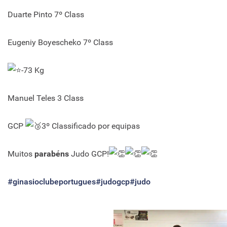
Duarte Pinto 7º Class
Eugeniy Boyescheko 7º Class
-73 Kg
Manuel Teles 3 Class
GCP
3º Classificado por equipas
Muitos
parabéns
Judo GCP!
#ginasioclubeportugues
#judogcp
#judo