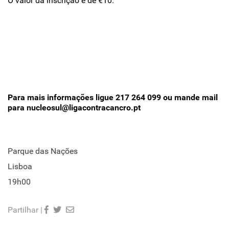
O valor da inscrição é de €10.
Para mais informações ligue 217 264 099 ou mande mail
para nucleosul@ligacontracancro.pt
Parque das Nações
Lisboa
19h00
Partilhar |