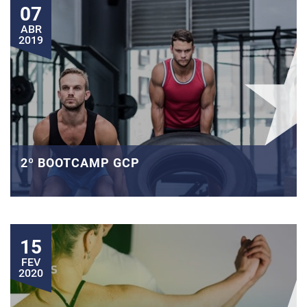
07
ABR
2019
2º BOOTCAMP GCP
15
FEV
2020