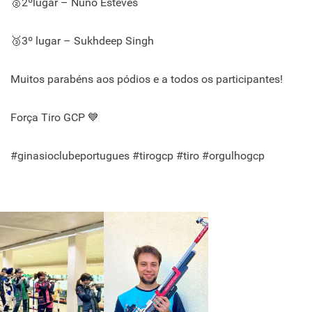
🥈2ºlugar – Nuno Esteves
🥉3º lugar – Sukhdeep Singh
Muitos parabéns aos pódios e a todos os participantes!
Força Tiro GCP 💙
#ginasioclubeportugues #tirogcp #tiro #orgulhogcp