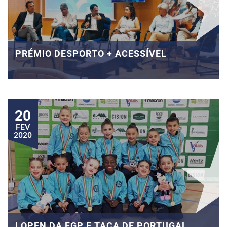
PRÉMIO DESPORTO + ACESSÍVEL
20
FEV
2020
I OPEN DA FGP E TAÇA DE PORTUGAL