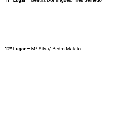
11ª Lugar –
Beatriz Domingues/ Inês Semedo
12º Lugar –
Mª Silva/ Pedro Malato