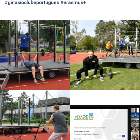
#ginasioclubeportugues
#erasmus
+