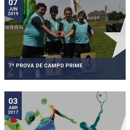
07
JUN
2019
7ª PROVA DE CAMPO PRIME
03
ABR
2017