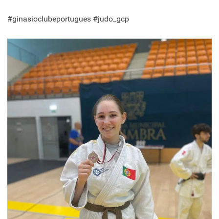
#ginasioclubeportugues #judo_gcp