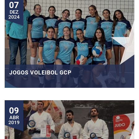
07
DEZ
2024
JOGOS VOLEIBOL GCP
09
ABR
2019