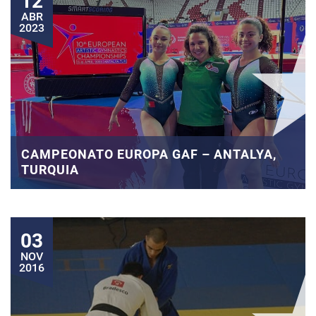
12
ABR
2023
CAMPEONATO EUROPA GAF – ANTALYA,
TURQUIA
03
NOV
2016