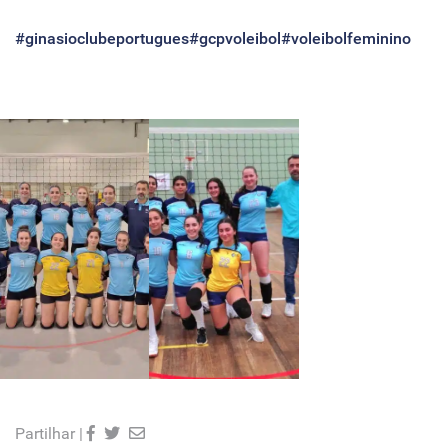
#ginasioclubeportugues
#gcpvoleibol
#voleibolfeminino
Partilhar |