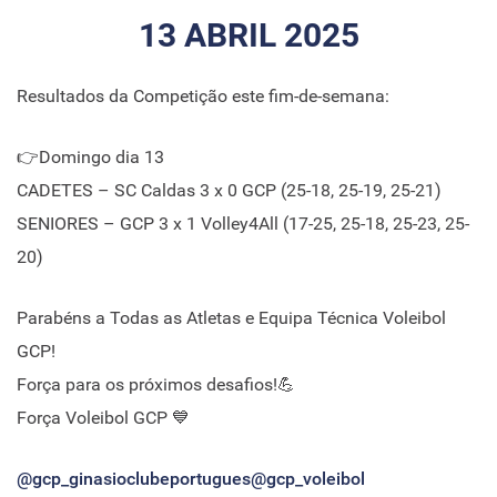
13 ABRIL 2025
Resultados da Competição este fim-de-semana:
👉Domingo dia 13
CADETES – SC Caldas 3 x 0 GCP (25-18, 25-19, 25-21)
SENIORES – GCP 3 x 1 Volley4All (17-25, 25-18, 25-23, 25-
20)
Parabéns a Todas as Atletas e Equipa Técnica Voleibol
GCP!
Força para os próximos desafios!💪
Força Voleibol GCP 💙
@gcp_ginasioclubeportugues
@gcp_voleibol