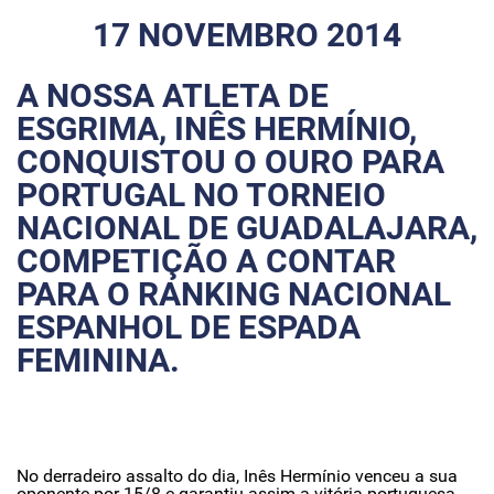
17 NOVEMBRO 2014
A NOSSA ATLETA DE
ESGRIMA, INÊS HERMÍNIO,
CONQUISTOU O OURO PARA
PORTUGAL NO TORNEIO
NACIONAL DE GUADALAJARA,
COMPETIÇÃO A CONTAR
PARA O RANKING NACIONAL
ESPANHOL DE ESPADA
FEMININA.
No derradeiro assalto do dia, Inês Hermínio venceu a sua
oponente por 15/8 e garantiu assim a vitória portuguesa