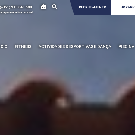
(+351) 213 841 580
RECRUTAMENTO
HORÁRIO
da para rede fixa nacional
ÓCIO
FITNESS
ACTIVIDADES DESPORTIVAS E DANÇA
PISCINA