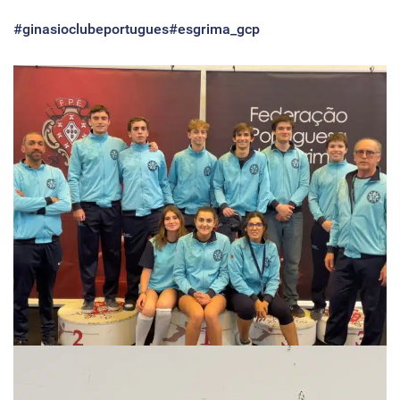
#ginasioclubeportugues
#esgrima_gcp