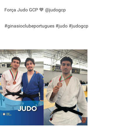
Força Judo GCP 💙 @judogcp
#ginasioclubeportugues #judo #judogcp