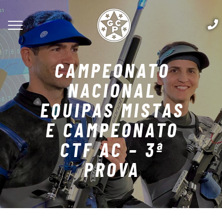
CAMPEONATO
NACIONAL
EQUIPAS MISTAS
E CAMPEONATO
CTF AC – 3ª
PROVA