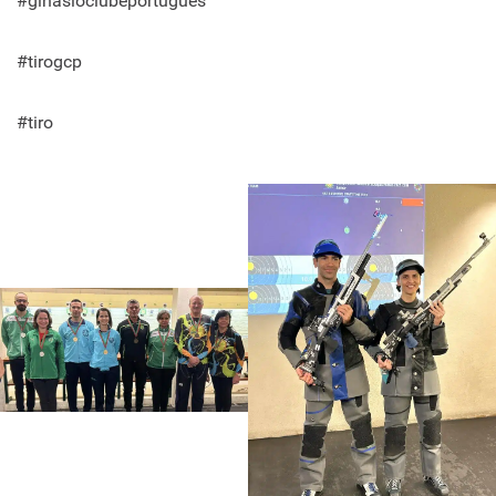
#ginasioclubeportugues
#tirogcp
#tiro