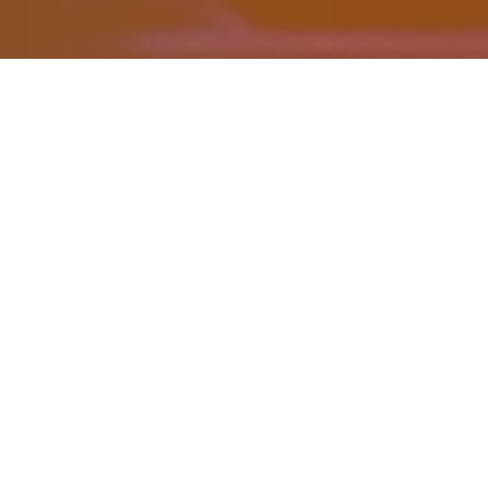
O QUE É
Classe mista (6/17 anos) de ginástica de grupo que se
caracteriza por um trabalho técnico de aperfeiçoamento ao
nível do solo (elementos técnicos), elementos acrobáticos
em pares e grupos e coreografias com música.
Na linha da área mista, da Classe Mix Appeal.