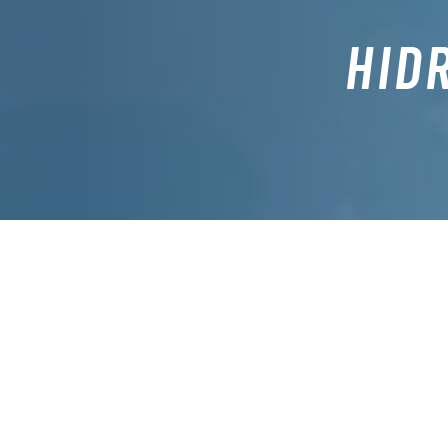
HID
A Hidroterapia é uma área específica da
corporal, em particular. Através de exer
actividade para pes