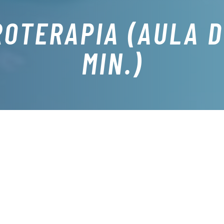
ROTERAPIA (AULA D
MIN.)
O QUE É
s actividades aquáticas e que tem como objectivo a melhoria da
cícios controlados e de manipulação, de muita baixa intensidade 
soas com dificuldades de mobilidade e com problemas ao nível m