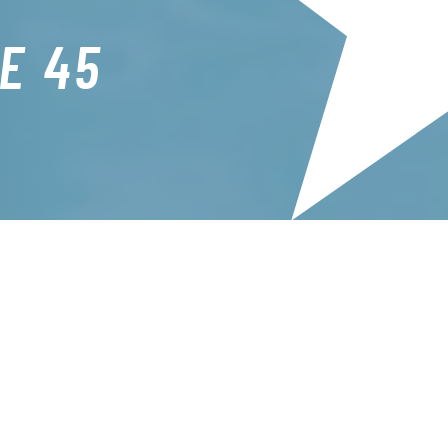
E 45
 condição física, em geral, e da postura
e impacto, a Hidroterapia é uma excelente
uscular e articular.