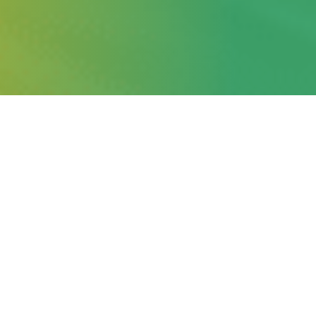
O QUE É
Aula que utiliza um método de treino intervalado a uma
intensidade elevada. Requer um bom domínio dos
movimentos, agilidade e capacidade de recuperação.
OBJECTIVOS