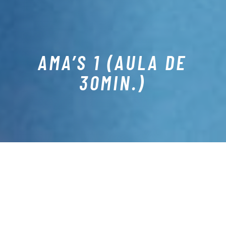
AMA’S 1 (AULA DE
30MIN.)
O QUE É
A Adaptação ao Meio Aquático (AMA) é a primeira etapa
de aprendizagem para saber nadar, quando entendido