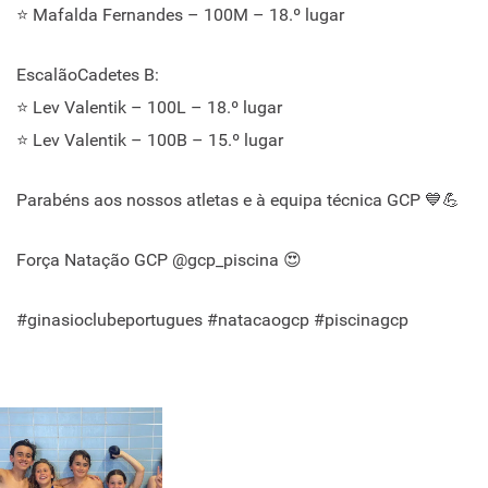
⭐ Mafalda Fernandes – 100M – 18.º lugar
EscalãoCadetes B:
⭐ Lev Valentik – 100L – 18.º lugar
⭐ Lev Valentik – 100B – 15.º lugar
Parabéns aos nossos atletas e à equipa técnica GCP 💙💪
Força Natação GCP @gcp_piscina 😍
#ginasioclubeportugues #natacaogcp #piscinagcp