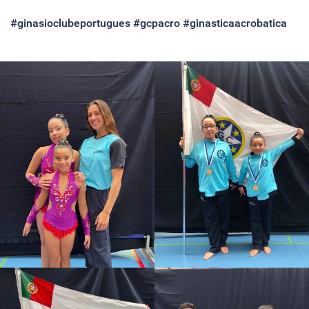
#ginasioclubeportugues
#gcpacro
#ginasticaacrobatica